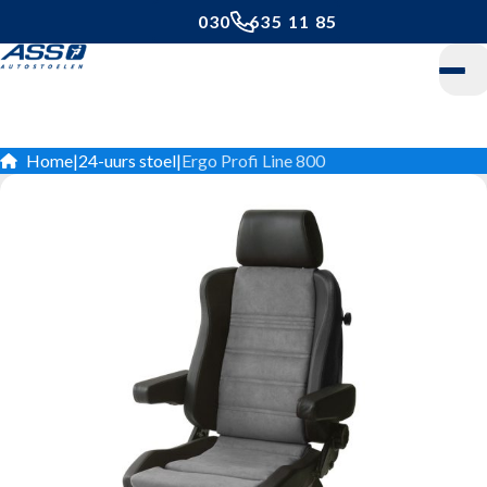
030 - 635 11 85
Home
Home
|
24-uurs stoel
|
Ergo Profi Line 800
Daarom ASS
Onze stoelen
24-uurs stoel
Bestelwagenstoel
Cabinestoel
Camperstoel