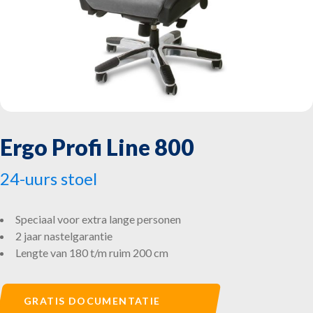
Personenautostoel
Scheepvaartstoel
Vrachtwagenstoel
Over ons
Ergo Profi Line 800
Contact
24-uurs stoel
Vacatures
Speciaal voor extra lange personen
2 jaar nastelgarantie
AFSPRAAK MAKEN
Lengte van 180 t/m ruim 200 cm
GRATIS DOCUMENTATIE