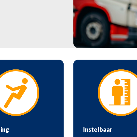
ing
Instelbaar