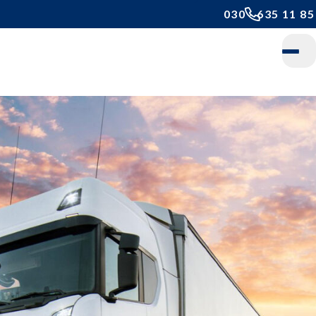
030 - 635 11 85
Home
Daarom ASS
Onze stoelen
24-uurs stoel
Bestelwagenstoel
Cabinestoel
Camperstoel