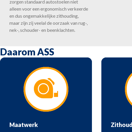
zorgen standaard autostoelen niet
alleen voor een ergonomisch verkeerde
en dus ongemakkelijke zithouding,
maar zijn zij veelal de oorzaak van rug-,
nek-, schouder- en beenklachten.
Daarom ASS
Maatwerk
Zithoud