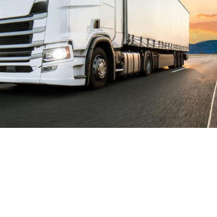
Personenautostoel
Scheepvaartstoel
Vrachtwagenstoel
Over ons
Contact
Vacatures
AFSPRAAK MAKEN