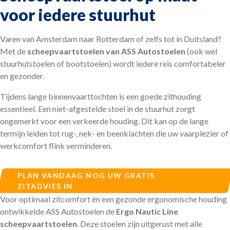
Personenautostoel
voor iedere stuurhut
Scheepvaartstoel
Varen van Amsterdam naar Rotterdam of zelfs tot in Duitsland?
Met de
scheepvaartstoelen van ASS Autostoelen
(ook wel
Vrachtwagenstoel
stuurhutstoelen of bootstoelen) wordt iedere reis comfortabeler
en gezonder.
Over ons
Tijdens lange binnenvaarttochten is een goede zithouding
essentieel. Een niet-afgestelde stoel in de stuurhut zorgt
Contact
ongemerkt voor een verkeerde houding. Dit kan op de lange
termijn leiden tot rug-, nek- en beenklachten die uw vaarplezier of
Vacatures
werkcomfort flink verminderen.
AFSPRAAK MAKEN
PLAN VANDAAG NOG UW GRATIS
ZITADVIES IN
Voor optimaal zitcomfort én een gezonde ergonomische houding
ontwikkelde ASS Autostoelen de
Ergo Nautic Line
scheepvaartstoelen
. Deze stoelen zijn uitgerust met alle