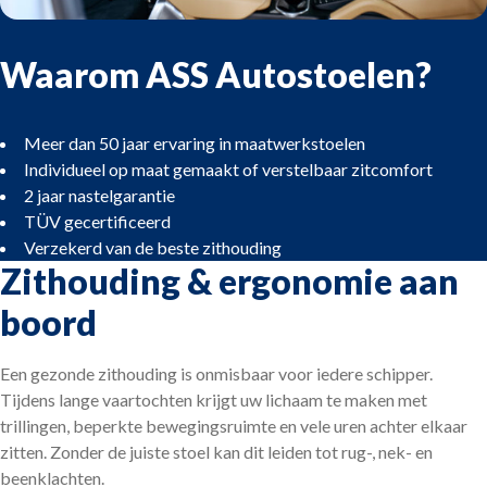
Waarom ASS Autostoelen?
Meer dan 50 jaar ervaring in maatwerkstoelen
Individueel op maat gemaakt of verstelbaar zitcomfort
2 jaar nastelgarantie
TÜV gecertificeerd
Verzekerd van de beste zithouding
Zithouding & ergonomie aan
boord
Een gezonde zithouding is onmisbaar voor iedere schipper.
Tijdens lange vaartochten krijgt uw lichaam te maken met
trillingen, beperkte bewegingsruimte en vele uren achter elkaar
zitten. Zonder de juiste stoel kan dit leiden tot rug-, nek- en
beenklachten.