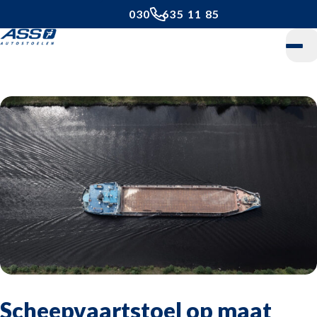
030 - 635 11 85
Home
Daarom ASS
Onze stoelen
24-uurs stoel
Bestelwagenstoel
Cabinestoel
Camperstoel
Scheepvaartstoel op maat