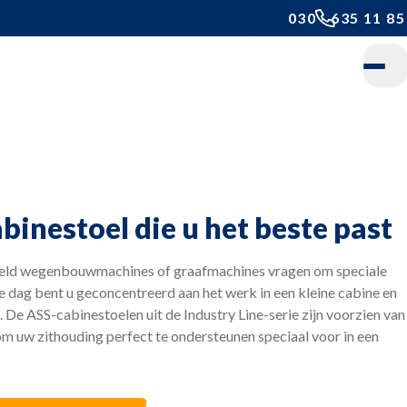
030 - 635 11 85
Home
Daarom ASS
Onze stoelen
abinestoel die u het beste past
24-uurs stoel
beeld wegenbouwmachines of graafmachines vragen om speciale
Bestelwagenstoel
 dag bent u geconcentreerd aan het werk in een kleine cabine en
. De ASS-cabinestoelen uit de Industry Line-serie zijn voorzien van
Cabinestoel
m uw zithouding perfect te ondersteunen speciaal voor in een
Camperstoel