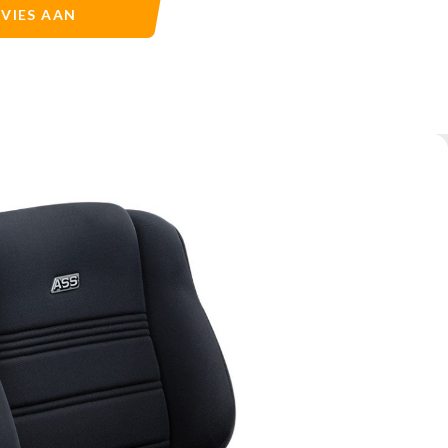
Personenautostoel
VIES AAN
Scheepvaartstoel
Vrachtwagenstoel
Over ons
Contact
Vacatures
AFSPRAAK MAKEN