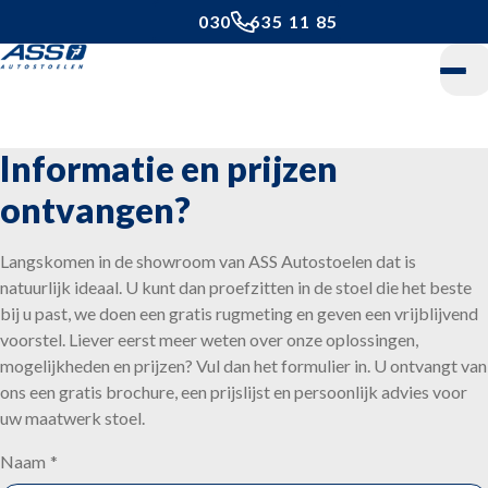
030 - 635 11 85
Home
Informatie en prijzen
Daarom ASS
ontvangen?
Onze stoelen
Langskomen in de showroom van ASS Autostoelen dat is
natuurlijk ideaal. U kunt dan proefzitten in de stoel die het beste
24-uurs stoel
bij u past, we doen een gratis rugmeting en geven een vrijblijvend
voorstel. Liever eerst meer weten over onze oplossingen,
Bestelwagenstoel
mogelijkheden en prijzen? Vul dan het formulier in. U ontvangt van
ons een gratis brochure, een prijslijst en persoonlijk advies voor
Cabinestoel
uw maatwerk stoel.
Camperstoel
Naam
*