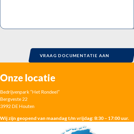
VRAAG DOCUMENTATIE AAN
Onze locatie
Bedrijvenpark “Het Rondeel”
Bergveste 22
3992 DE Houten
Wij zijn geopend van maandag t/m vrijdag: 8:30 – 17:00 uur.