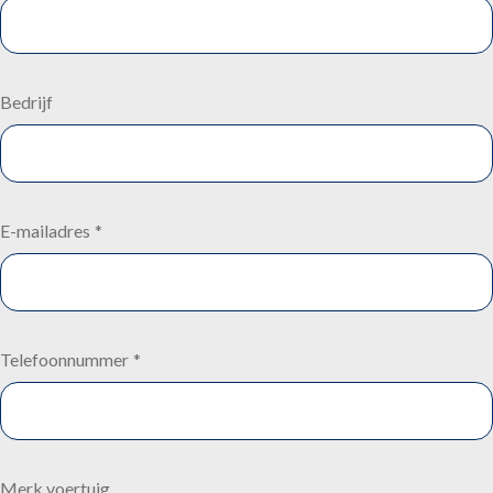
Personenautostoel
Scheepvaartstoel
Bedrijf
Vrachtwagenstoel
Over ons
E-mailadres
*
Contact
Vacatures
Telefoonnummer
*
AFSPRAAK MAKEN
Merk voertuig